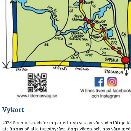
Vykort
2025 års marknadsföring är ett nytryck av vår vädertåliga
k
att finnas på alla turistbyråer längs vägen och hos våra me