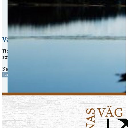
Vad är Tidernas Väg?
Tidernas Väg är vägarna 272 och 83 mellan Uppsala och Ån
stressen på E4 och välj istället Tidernas väg − lite längre 
Naturligtvis finns vi på Facebook och Instagram där vi lä
Läs mer om vad som finns längs vägen