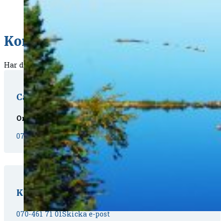
Kontakta oss
Har du några frågor eller funderingar? Välkommen att konta
Carin Gisslén-Schönning
Ordförande
070-398 37 83
Skicka e-post
Kristian Nebes
070-461 71 01
Skicka e-post